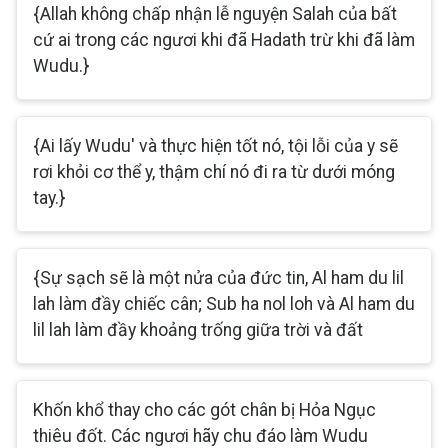
{Allah không chấp nhận lễ nguyện Salah của bất
cứ ai trong các ngươi khi đã Hadath trừ khi đã làm
Wudu.}
{Ai lấy Wudu' và thực hiện tốt nó, tội lỗi của y sẽ
rơi khỏi cơ thể y, thậm chí nó đi ra từ dưới móng
tay.}
{Sự sạch sẽ là một nửa của đức tin, Al ham du lil
lah làm đầy chiếc cân; Sub ha nol loh và Al ham du
lil lah làm đầy khoảng trống giữa trời và đất
Khốn khổ thay cho các gót chân bị Hỏa Ngục
thiêu đốt. Các ngươi hãy chu đáo làm Wudu