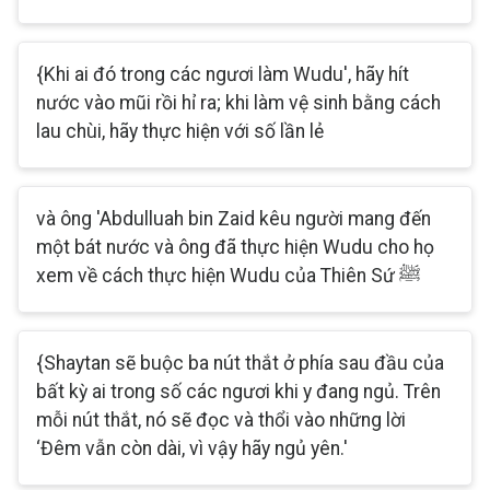
{Khi ai đó trong các ngươi làm Wudu', hãy hít
nước vào mũi rồi hỉ ra; khi làm vệ sinh bằng cách
lau chùi, hãy thực hiện với số lần lẻ
và ông 'Abdulluah bin Zaid kêu người mang đến
một bát nước và ông đã thực hiện Wudu cho họ
xem về cách thực hiện Wudu của Thiên Sứ ﷺ
{Shaytan sẽ buộc ba nút thắt ở phía sau đầu của
bất kỳ ai trong số các ngươi khi y đang ngủ. Trên
mỗi nút thắt, nó sẽ đọc và thổi vào những lời
‘Đêm vẫn còn dài, vì vậy hãy ngủ yên.'