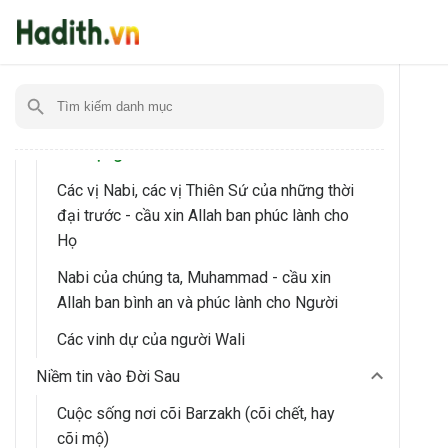
Loài Jinn
Đức tin nơi các Kinh Sách
Pre-Islamic Scriptures
Đức tin nơi các Thiên Sứ
Sứ mạng Nabi
Các vị Nabi, các vị Thiên Sứ của những thời
đại trước - cầu xin Allah ban phúc lành cho
Họ
Nabi của chúng ta, Muhammad - cầu xin
Allah ban bình an và phúc lành cho Người
Các vinh dự của người Wali
Niềm tin vào Đời Sau
Cuộc sống nơi cõi Barzakh (cõi chết, hay
cõi mộ)