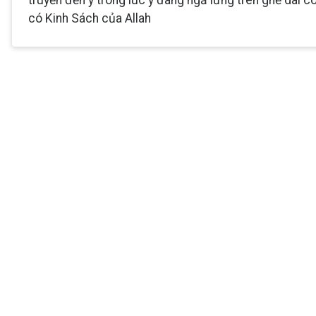
truyền đến y trong lúc y đang ngả lưng trên ghế dài có
có Kinh Sách của Allah