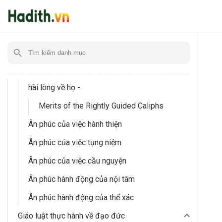
Ân phúc của việc hiếu thảo với cha mẹ
Ân phúc của việc hàn gắn dòng tộc
Ân phúc của gia quyến Thiên Sứ - cầu xin
Allah hài lòng về họ -
Ân phúc của các vị Sahabah - cầu xin Allah
hài lòng về họ -
Merits of the Rightly Guided Caliphs
Ân phúc của việc hành thiện
Ân phúc của việc tụng niệm
Ân phúc của việc cầu nguyện
Ân phúc hành động của nội tâm
Ân phúc hành động của thể xác
Giáo luật thực hành về đạo đức