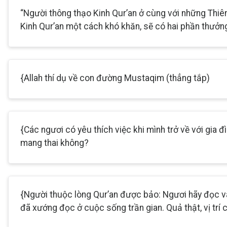
“Người thông thạo Kinh Qur’an ở cùng với những Thiê
Kinh Qur’an một cách khó khăn, sẽ có hai phần thưởng
{Allah thí dụ về con đường Mustaqim (thẳng tắp)
{Các ngươi có yêu thích việc khi mình trở về với gia 
mang thai không?
{Người thuộc lòng Qur’an được bảo: Ngươi hãy đọc và
đã xướng đọc ở cuộc sống trần gian. Quả thật, vị trí 